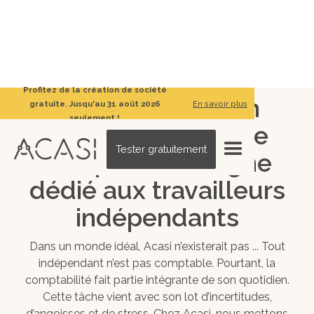
Profitez de la création de société
Nous sommes un
gratuite. Jusqu'au
31 août 2026
En savoir plus
seulement !
cabinet d’expertise
Tester gratuitement
comptable en ligne
dédié aux travailleurs
indépendants
Dans un monde idéal, Acasi n’existerait pas ... Tout
indépendant n’est pas comptable. Pourtant, la
comptabilité fait partie intégrante de son quotidien.
Cette tâche vient avec son lot d’incertitudes,
d’angoisses et de stress. Chez Acasi, nous mettons